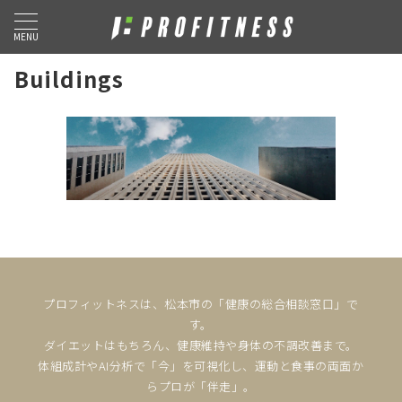
MENU
Buildings
プロフィットネスは、松本市の「健康の総合相談窓口」で
す。
ダイエットはもちろん、健康維持や身体の不調改善まで。
体組成計やAI分析で「今」を可視化し、運動と食事の両面か
らプロが「伴走」。