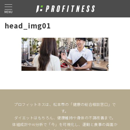
MENU
head_img01
プロフィットネスは、松本市の「健康の総合相談窓口」で
す。
ダイエットはもちろん、健康維持や身体の不調改善まで。
体組成計やAI分析で「今」を可視化し、運動と食事の両面か