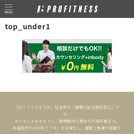
MENU
top_under1
プロフィットネスは、松本市の「健康の総合相談窓口」で
す。
ダイエットはもちろん、健康維持や身体の不調改善まで。
体組成計やAI分析で「今」を可視化し、運動と食事の両面か